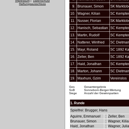
Impressum
|
Datenschutz
Haftungsausschluss
9.
Brunauer, Simon
SK Marktob
10.
Wagner, Kilian
SC Kempte
11.
Nusser, Florian
SK Marktob
12.
Hanisch, Sebastian
SC Kempte
13.
Martin, Rudolf
SC Kempte
14.
Natterer, Winfried
SC Dietman
15.
Mayr, Roland
SC 1892 K
16.
Zeller, Ben
SC 1892 K
17.
Haid, Jonathan
SC Kempte
18.
Marton, Johann
SC Dietman
19.
Maxhuni, Gzim
Vereinslos
Ges
Gesamtergebnis
SoB
Sonneborn-Berger-Wertung
Siege
Anzahl der Gewinnpartien
1. Runde
Spielfrei: Brugger, Hans
Aguirre, Emmanuel
:
Zeller, Ben
Brunauer, Simon
:
Wagner, Kili
Haid, Jonathan
:
Wagner, Juli