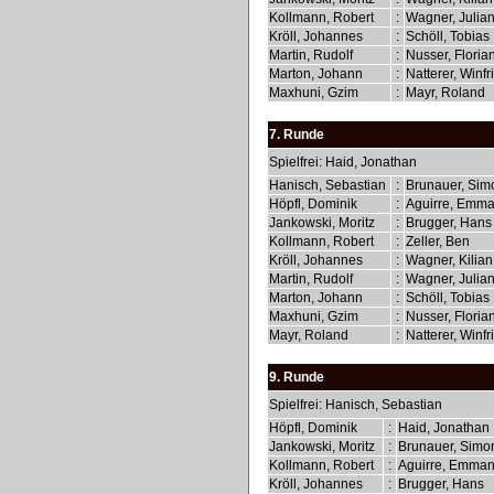
Kollmann, Robert
:
Wagner, Julia
Kröll, Johannes
:
Schöll, Tobias
Martin, Rudolf
:
Nusser, Floria
Marton, Johann
:
Natterer, Winf
Maxhuni, Gzim
:
Mayr, Roland
7. Runde
Spielfrei: Haid, Jonathan
Hanisch, Sebastian
:
Brunauer, Si
Höpfl, Dominik
:
Aguirre, Emm
Jankowski, Moritz
:
Brugger, Han
Kollmann, Robert
:
Zeller, Ben
Kröll, Johannes
:
Wagner, Kilia
Martin, Rudolf
:
Wagner, Julia
Marton, Johann
:
Schöll, Tobias
Maxhuni, Gzim
:
Nusser, Floria
Mayr, Roland
:
Natterer, Winf
9. Runde
Spielfrei: Hanisch, Sebastian
Höpfl, Dominik
:
Haid, Jonathan
Jankowski, Moritz
:
Brunauer, Sim
Kollmann, Robert
:
Aguirre, Emma
Kröll, Johannes
:
Brugger, Hans