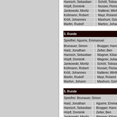
Hanisch, Sebastian
:
Schöll, Tobi
Höpfl, Dominik
:
Nusser, Flor
Jankowski, Moritz
:
Natterer, Win
Kollmann, Robert
:
Mayr, Rolan
Kröll, Johannes
:
Maxhuni, Gz
Martin, Rudolf
:
Marton, Joh
3. Runde
Spielfrei: Aguirre, Emmanuel
Brunauer, Simon
:
Brugger, Han
Haid, Jonathan
:
Zeller, Ben
Hanisch, Sebastian
:
Wagner, Kili
Höpfl, Dominik
:
Wagner, Juli
Jankowski, Moritz
:
Schöll, Tobia
Kollmann, Robert
:
Nusser, Flori
Kröll, Johannes
:
Natterer, Winf
Martin, Rudolf
:
Mayr, Roland
Marton, Johann
:
Maxhuni, Gz
5. Runde
Spielfrei: Brunauer, Simon
Haid, Jonathan
:
Aguirre, Emm
Hanisch, Sebastian
:
Brugger, Han
Höpfl, Dominik
:
Zeller, Ben
Jankowski, Moritz
:
Wagner, Kilia