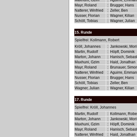
Maxhuni, Gzim
:
Aguirre, Emma
Mayr, Roland
:
Brugger, Hans
Natterer, Winfried
:
Zeller, Ben
Nusser, Florian
:
Wagner, Kilian
Schöll, Tobias
:
Wagner, Julian
15. Runde
Spielfrei: Kollmann, Robert
Kröll, Johannes
:
Jankowski, Mori
Martin, Rudolf
:
Höpfl, Dominik
Marton, Johann
:
Hanisch, Sebas
Maxhuni, Gzim
:
Haid, Jonathan
Mayr, Roland
:
Brunauer, Simo
Natterer, Winfried
:
Aguirre, Emma
Nusser, Florian
:
Brugger, Hans
Schöll, Tobias
:
Zeller, Ben
Wagner, Julian
:
Wagner, Kilian
17. Runde
Spielfrei: Kröll, Johannes
Martin, Rudolf
:
Kollmann, Robe
Marton, Johann
:
Jankowski, Mori
Maxhuni, Gzim
:
Höpfl, Dominik
Mayr, Roland
:
Hanisch, Sebas
Natterer, Winfried
:
Haid, Jonathan