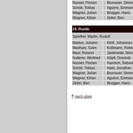
Nusser, Florian
:
Brunauer, Simo
Schöll, Tobias
:
Aguirre, Emma
Wagner, Julian
:
Brugger, Hans
Wagner, Kilian
:
Zeller, Ben
19. Runde
Spielfrei: Martin, Rudolf
Marton, Johann
:
Kröll, Johannes
Maxhuni, Gzim
:
Kollmann, Robe
Mayr, Roland
:
Jankowski, Mori
Natterer, Winfried
:
Höpfl, Dominik
Nusser, Florian
:
Hanisch, Sebas
Schöll, Tobias
:
Haid, Jonathan
Wagner, Julian
:
Brunauer, Simo
Wagner, Kilian
:
Aguirre, Emma
Zeller, Ben
:
Brugger, Hans
nach oben