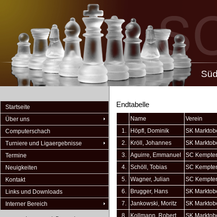
Süd
Endtabelle
Startseite
Name
Verein
Über uns
1.
Höpfl, Dominik
SK Marktob
Computerschach
2.
Kröll, Johannes
SK Marktob
Turniere und Ligaergebnisse
3.
Aguirre, Emmanuel
SC Kempte
Termine
4.
Schöll, Tobias
SC Kempte
Neuigkeiten
5.
Wagner, Julian
SC Kempte
Kontakt
6.
Brugger, Hans
SK Marktob
Links und Downloads
7.
Jankowski, Moritz
SK Marktob
Interner Bereich
8.
Kollmann, Robert
SK Marktob