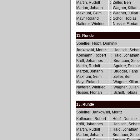
Martin, Rudolf
:
Zeller, Ben
Marton, Johann
:
Wagner, Kilian
Maxhuni, Gzim
:
Wagner, Julian
Mayr, Roland
:
Schöll, Tobias
Natterer, Winfried
:
Nusser, Florian
11. Runde
Spielfrei: Höpfl, Dominik
Jankowski, Moritz
:
Hanisch, Sebas
Kollmann, Robert
:
Haid, Jonatha
Kröll, Johannes
:
Brunauer, Sim
Martin, Rudolf
:
Aguirre, Emma
Marton, Johann
:
Brugger, Hans
Maxhuni, Gzim
:
Zeller, Ben
Mayr, Roland
:
Wagner, Kilian
Natterer, Winfried
:
Wagner, Julian
Nusser, Florian
:
Schöll, Tobias
13. Runde
Spielfrei: Jankowski, Moritz
Kollmann, Robert
:
Höpfl, Dominik
Kröll, Johannes
:
Hanisch, Sebas
Martin, Rudolf
:
Haid, Jonathan
Marton, Johann
:
Brunauer, Simo